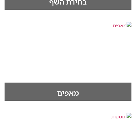
‫בחירת השף
מאפים