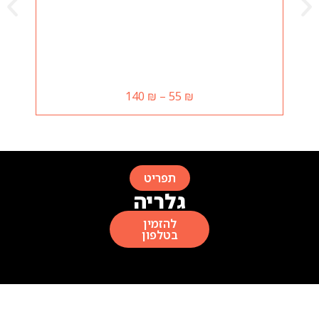
נקניק איטלקי פיקנתי
140
₪
–
55
₪
תפריט
גלריה
להזמין
בטלפון