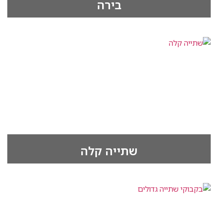
‫בירה
‫שתייה קלה