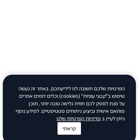
יום רביעי 12:00–23:45
יום חמישי 12:00–23:45
יום שישי 12:00–0:30
יום שבת 12:00–23:00
כתובת
חיים עוזר 32, פתח תקווה
הפרטיות שלכם חשובה לנו לידיעתכם, באתר זה נעשה
שימוש ב"קבצי עוגיות" (cookies) וכלים דומים אחרים
להתקשר אלינו
על מנת לספק לכם חווית גלישה טובה יותר, תוכן
מותאם אישית וביצוע ניתוחים סטטיסטיים. למידע נוסף
ניתן לעיין ב
מדיניות הפרטיות שלנו
1-700-505-700
קראתי