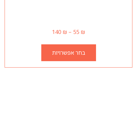
רוסטביף
140
₪
–
55
₪
בחר אפשרויות
שעות עבודה
יום ראשון 12:00–23:45
יום שני 12:00–23:45