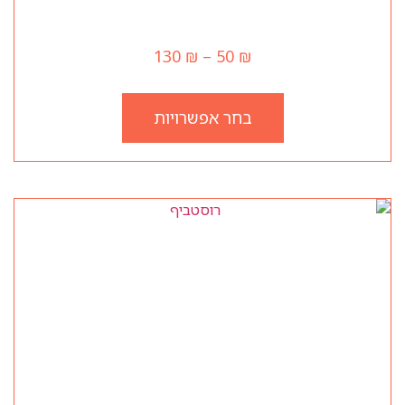
האי
130
₪
–
50
₪
בחר אפשרויות