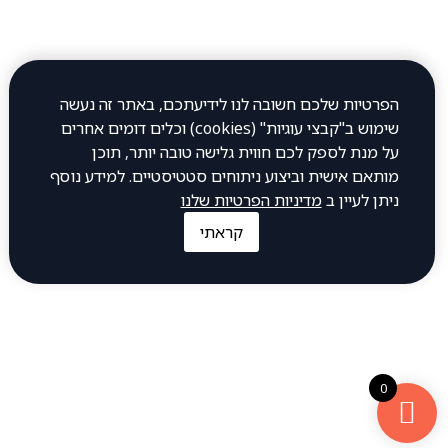
יום שבת 12:00–23:00
כתובת
הפרטיות שלכם חשובה לנו לידיעתכם, באתר זה נעשה
שימוש ב"קבצי עוגיות" (cookies) וכלים דומים אחרים
חיים עוזר 32, פתח תקווה
על מנת לספק לכם חווית גלישה טובה יותר, תוכן
מותאם אישית וביצוע ניתוחים סטטיסטיים. למידע נוסף
ניתן לעיין ב
מדיניות הפרטיות שלנו
להתקשר אלינו
קראתי
1-700-505-700
97239137701+
0