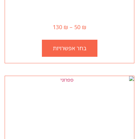
רובינזון
130
₪
–
50
₪
בחר אפשרויות