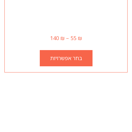
פפרוני
140
₪
–
55
₪
בחר אפשרויות
שעות עבודה
יום ראשון 12:00–23:45