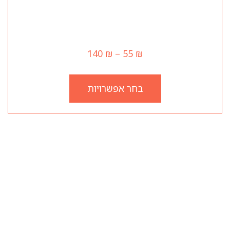
רוסטביף
140
₪
–
55
₪
בחר אפשרויות
שעות עבודה
יום ראשון 12:00–23:45
יום שני 12:00–23:45