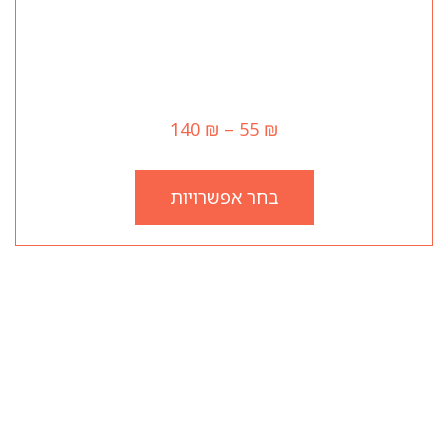
אווז
140
₪
–
55
₪
בחר אפשרויות
שעות עבודה
יום ראשון 12:00–23:45